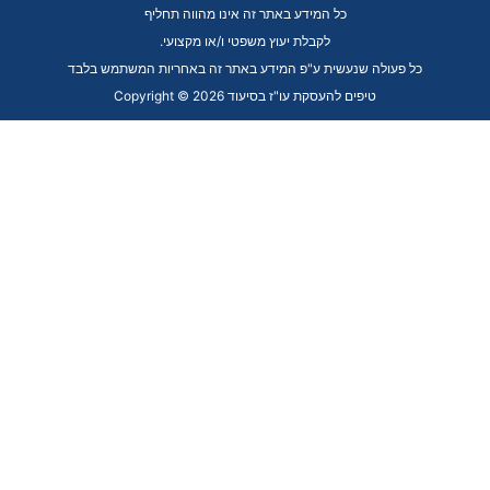
כל המידע באתר זה אינו מהווה תחליף
.לקבלת יעוץ משפטי ו/או מקצועי
כל פעולה שנעשית ע"פ המידע באתר זה באחריות המשתמש בלבד
Copyright © 2026 טיפים להעסקת עו"ז בסיעוד
Skip to content
Open toolbar
כלי נגישות
הגדל טקסט
הקטן טקסט
גווני אפור
נגודיות גבוהה
ניגודיות הפוכה
רקע בהיר
הדגשת קישורים
פונט קריא
Reset