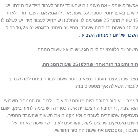
אפשרות שניה
– אם מעוניינים שהעובד יחזור לעבוד מייד עם חזרתו, יש
לשלם באופן יחסי תוספת על שעות אלו. לדוגמא אם העובד חזר לאחר
15 שעות מתוך 25 שמגיעים לו, והחלטנו שיתחיל לעבוד מיד, יש לשלם לו
על 10 השעות הנותרות שעובד. החישוב היחסי בדוגמא זה 10/25 כפול
השכר של יום המנוחה השבועי.
חישוב זה רלוונטי גם ליום חג שיש בו 25 שעות מנוחה.
היה והעובד חזר אחרי שחלפו 25 שעות המנוחה.
מצב שבו בעצם העובד נמצא בחוסר שעות עבודה ביחס למה שצריך
לעבוד. השאלה איך מטפלים בזה.
דוגמה – איחור בחזרה מיום מנוחה שבועית – לרוב יום המנוחה השבועי
הוא שבת , והתחבורה הציבורית אינה כסדרה ויש בעיה לחזור בזמן. ישנם
מעסיקים שמוותרים לעובדים ולא מקזזים את השעות שהעובד החסיר.
וישנם מעסיקים שרוצים לקזז , ומודיעים לעובד שהשעות שאיחר על
חשבונו, ומסכמים את שעות החיסור החודשי.