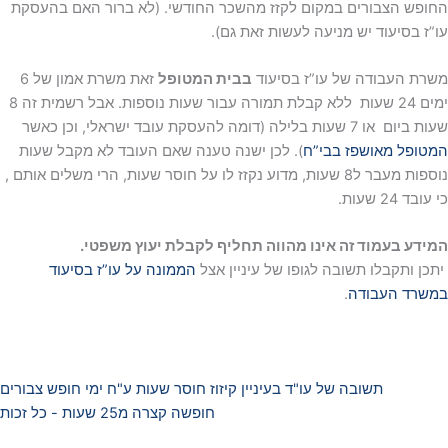
החופש הצבורים במקום לקזז מהשכר החודשי. (לא ברור האם בהעסקת
עו”ז בסיעוד יש מניעה לעשות זאת גם).
משרת העבודה של עו”ז בסיעוד
בבית המטופל
זאת משרת אמון של 6
ימים 24 שעות ללא קבלת תמורה עבור שעות נוספות. אבל רשמית זה 8
שעות ביום או 7 שעות בלילה (דומה להעסקת עובד ישראלי, וכן כאשר
המטופל מאושפז בבי”ח
). לכן ישנה טענה שאם העובד לא מקבל שעות
נוספות מעבר ל8 שעות, מדוע נקזז לו על חוסר שעות, הרי משלים אותם ,
כי עובד 24 שעות.
המידע בעמוד זה אינו מהווה תחליף לקבלת יעוץ משפטי.
יתכן ותקבלו תשובה לגופו של עיניין אצל
הממונה על עו”ז בסיעוד
במשרד העבודה
.
תשובה של עו"ד בעיניין קיזוז חוסר שעות ע"ח ימי חופש צבורים
חופשה קצרה מ25 שעות - כל זכות