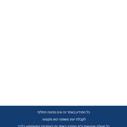
כל המידע באתר זה אינו מהווה תחליף
.לקבלת יעוץ משפטי ו/או מקצועי
כל פעולה שנעשית ע"פ המידע באתר זה באחריות המשתמש בלבד