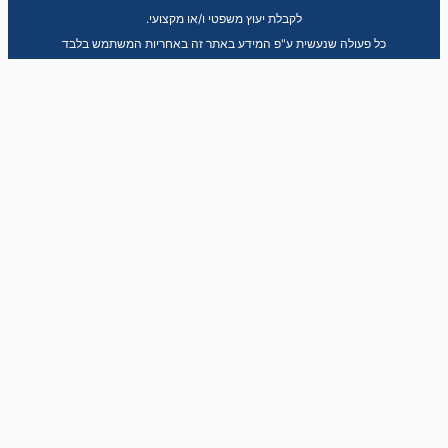
.לקבלת יעוץ משפטי ו/או מקצועי
כל פעולה שנעשית ע"פ המידע באתר זה באחריות המשתמש בלבד
Copyright © 2026 טיפים להעסקת עו"ז בסיעוד
Skip to content
Open toolbar
כלי נגישות
הגדל טקסט
הקטן טקסט
גווני אפור
נגודיות גבוהה
ניגודיות הפוכה
רקע בהיר
הדגשת קישורים
פונט קריא
Reset
הצהרת נגישות