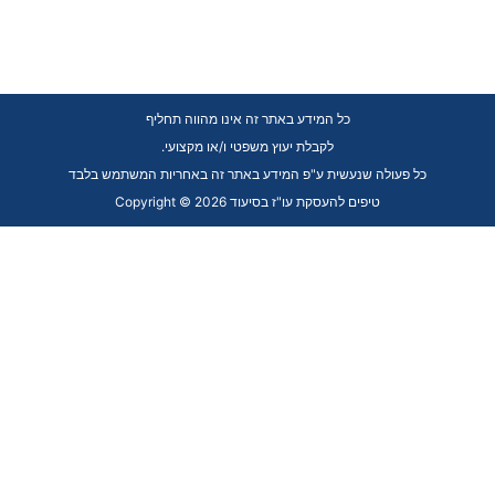
כל המידע באתר זה אינו מהווה תחליף
.לקבלת יעוץ משפטי ו/או מקצועי
כל פעולה שנעשית ע"פ המידע באתר זה באחריות המשתמש בלבד
Copyright © 2026 טיפים להעסקת עו"ז בסיעוד
Skip to content
Open toolbar
כלי נגישות
הגדל טקסט
הקטן טקסט
גווני אפור
נגודיות גבוהה
ניגודיות הפוכה
רקע בהיר